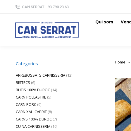
CAN SERRAT - 93 790 23 63
Qui som
Vend
Home
You are
Categories
ARREBOSSATS CARNISSERIA
(12)
BISTECS
(6)
BUTIS 100% DUROC
(14)
CARN POLLASTRE
(5)
CARN PORC
(9)
CARN XAI I CABRIT
(8)
CARNS 100% DUROC
(7)
CUINA CARNISSERIA
(16)