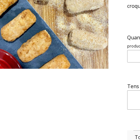
croqu
Quant
product
Tens 
To