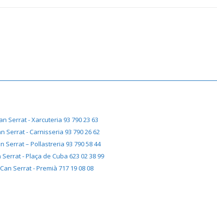
an Serrat - Xarcuteria 93 790 23 63
n Serrat - Carnisseria 93 790 26 62
n Serrat – Pollastreria 93 790 58 44
 Serrat - Plaça de Cuba 623 02 38 99
Can Serrat - Premià 717 19 08 08