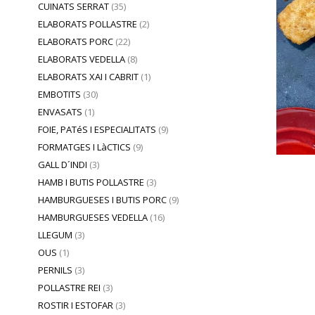
CUINATS SERRAT
(35)
ELABORATS POLLASTRE
(2)
ELABORATS PORC
(22)
ELABORATS VEDELLA
(8)
ELABORATS XAI I CABRIT
(1)
EMBOTITS
(30)
ENVASATS
(1)
FOIE, PATéS I ESPECIALITATS
(9)
FORMATGES I LàCTICS
(9)
GALL D´INDI
(3)
HAMB I BUTIS POLLASTRE
(3)
HAMBURGUESES I BUTIS PORC
(9)
HAMBURGUESES VEDELLA
(16)
LLEGUM
(3)
OUS
(1)
PERNILS
(3)
POLLASTRE REI
(3)
ROSTIR I ESTOFAR
(3)