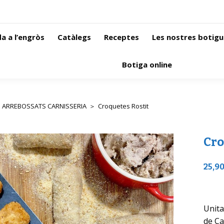
a a l’engròs
Catàlegs
Receptes
Les nostres botigu
Botiga online
ARREBOSSATS CARNISSERIA
Croquetes Rostit
 here:
Cro
25,9
Unita
de Ca