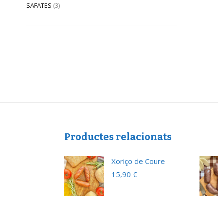
SAFATES
(3)
Productes relacionats
ada Viada
Xoriço de Coure
€
15,90
€