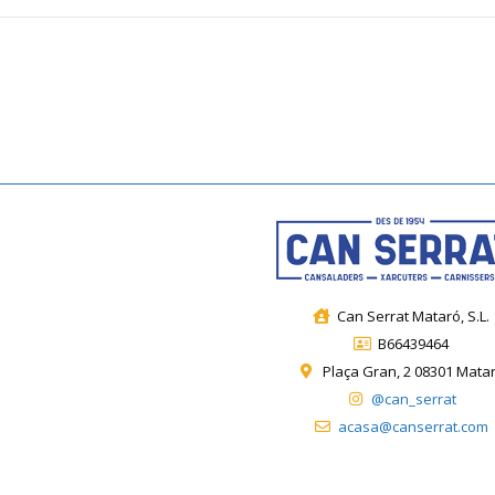
Can Serrat Mataró, S.L.
B66439464
Plaça Gran, 2 08301 Mata
@can_serrat
acasa@canserrat.com