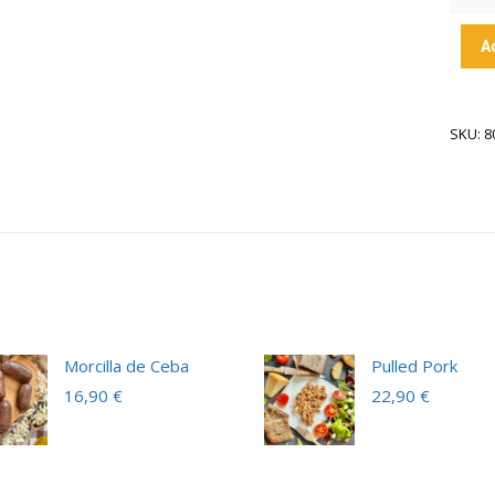
A
SKU: 8
Morcilla de Ceba
Pulled Pork
16,90
€
22,90
€