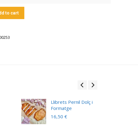
dd to cart
00253
Llibrets Pernil Dolç i
Formatge
16,50
€