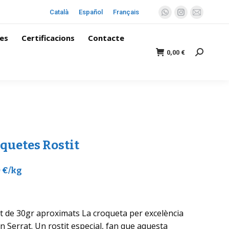
Català
Español
Français
es
Certificacions
Contacte
0,00
€
quetes Rostit
0 €/kg
t de 30gr aproximats La croqueta per excelència
n Serrat. Un rostit especial, fan que aquesta