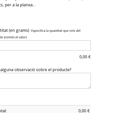
ets, per a la planxa…
itat (en grams)
Especifica la quantitat que vols del
e (només el valor)
0,00
€
alguna observació sobre el producte?
tal:
0,00
€