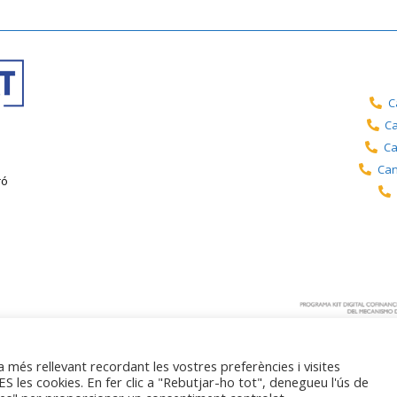
C
Ca
Ca
Can
ró
a més rellevant recordant les vostres preferències i visites
S les cookies. En fer clic a "Rebutjar-ho tot", denegueu l'ús de