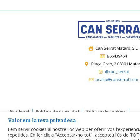
Can Serrat Mataró, S.L.
B66439464
Plaça Gran, 2 08301 Mata
@can_serrat
acasa@canserrat.com
Avís legal
Política de privacitat
Política de cookies
Valorem la teva privadesa
Accessibilitat
Fem servir cookies al nostre lloc web per oferir-vos l'experiènci
repetides. En fer clic a "Acceptar-ho tot", accepteu l'ús de TOTE
Dissenyat per
Matarogroc / ProjecteDigital
.