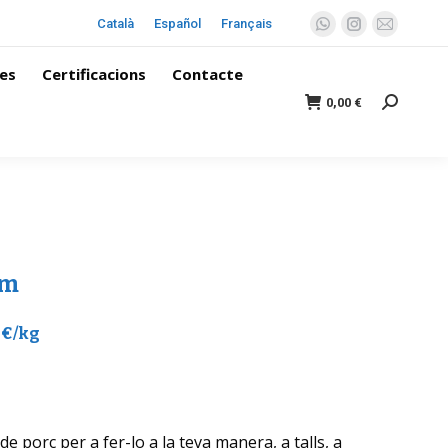
Català
Español
Français
es
Certificacions
Contacte
0,00
€
om
 €/kg
de porc per a fer-lo a la teva manera, a talls, a