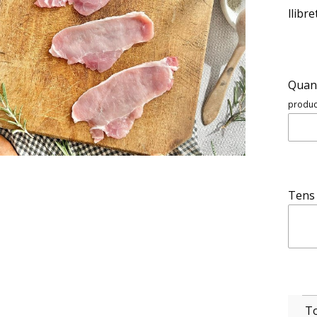
llibr
Quant
product
Tens 
To