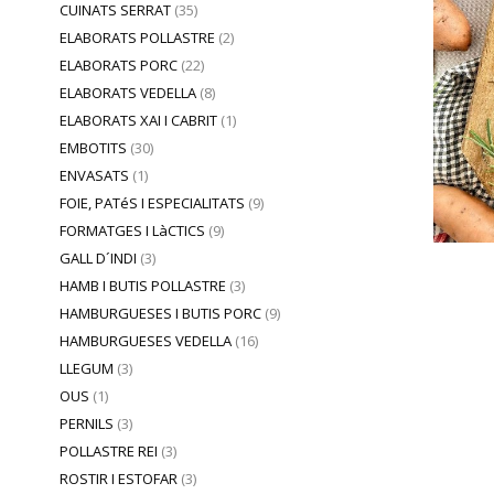
CUINATS SERRAT
(35)
ELABORATS POLLASTRE
(2)
ELABORATS PORC
(22)
ELABORATS VEDELLA
(8)
ELABORATS XAI I CABRIT
(1)
EMBOTITS
(30)
ENVASATS
(1)
FOIE, PATéS I ESPECIALITATS
(9)
FORMATGES I LàCTICS
(9)
GALL D´INDI
(3)
HAMB I BUTIS POLLASTRE
(3)
HAMBURGUESES I BUTIS PORC
(9)
HAMBURGUESES VEDELLA
(16)
LLEGUM
(3)
OUS
(1)
PERNILS
(3)
POLLASTRE REI
(3)
ROSTIR I ESTOFAR
(3)