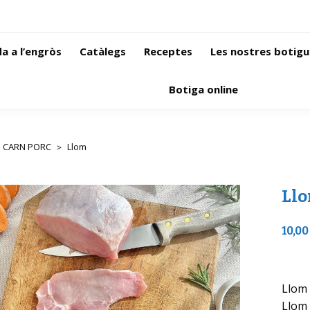
a a l’engròs
Catàlegs
Receptes
Les nostres botigu
Botiga online
CARN PORC
Llom
 here:
Ll
10,00
Llom
Llom 