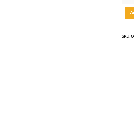
A
SKU: 8