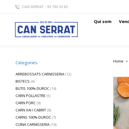
CAN SERRAT - 93 790 23 63
Qui som
Vend
Home
You are
Categories
ARREBOSSATS CARNISSERIA
(12)
BISTECS
(6)
BUTIS 100% DUROC
(14)
CARN POLLASTRE
(5)
CARN PORC
(9)
CARN XAI I CABRIT
(8)
CARNS 100% DUROC
(7)
CUINA CARNISSERIA
(16)