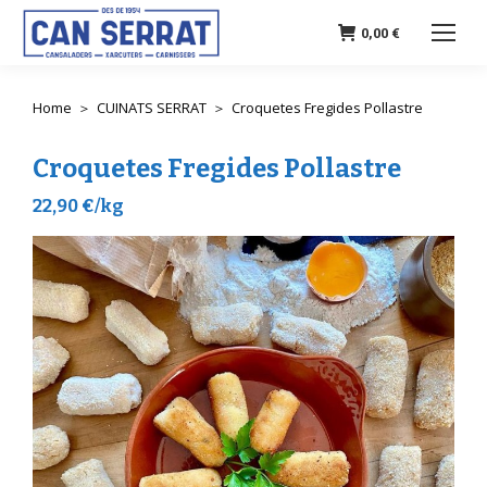
0,00
€
Home
CUINATS SERRAT
Croquetes Fregides Pollastre
You are here:
Croquetes Fregides Pollastre
22,90 €/kg