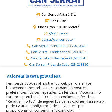
Can Serrat Mataró, S.L.
B66439464
Plaça Gran, 2 08301 Mataró
@can_serrat
acasa@canserrat.com
Can Serrat - Xarcuteria 93 790 23 63
Can Serrat - Carnisseria 93 790 26 62
Can Serrat – Pollastreria 93 790 58 44
Can Serrat - Plaça de Cuba 623 02 38 99
Can Serrat - Premià 717 19 08 08
Valorem la teva privadesa
Fem servir cookies al nostre lloc web per oferir-vos
l'experiència més rellevant recordant les vostres
preferències i visites repetides. En fer clic a "Acceptar-ho
Avís legal
Política de privacitat
Política de cookies
tot", accepteu l'ús de TOTES les cookies. En fer clic a
"Rebutjar-ho tot", denegueu l'ús de les cookies. Tanmateix,
podeu visitar "Configuració de les galetes" per
Accessibilitat
proporcionar un consentiment controlat.