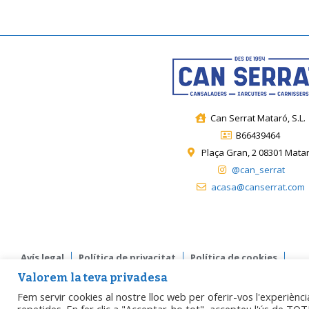
Can Serrat Mataró, S.L.
B66439464
Plaça Gran, 2 08301 Mata
@can_serrat
acasa@canserrat.com
Avís legal
Política de privacitat
Política de cookies
Valorem la teva privadesa
Accessibilitat
Fem servir cookies al nostre lloc web per oferir-vos l'experiènci