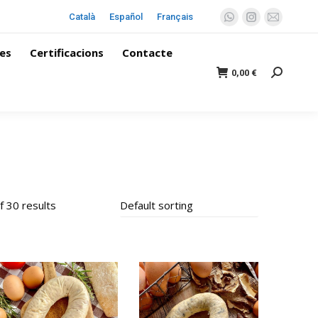
Català
Español
Français
es
Certificacions
Contacte
0,00
€
 30 results