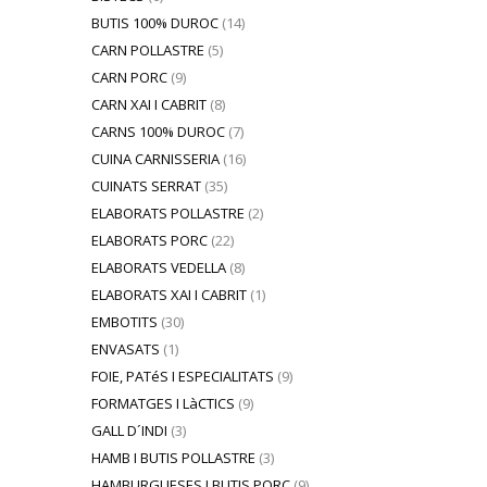
BUTIS 100% DUROC
(14)
CARN POLLASTRE
(5)
CARN PORC
(9)
CARN XAI I CABRIT
(8)
CARNS 100% DUROC
(7)
CUINA CARNISSERIA
(16)
CUINATS SERRAT
(35)
ELABORATS POLLASTRE
(2)
ELABORATS PORC
(22)
ELABORATS VEDELLA
(8)
ELABORATS XAI I CABRIT
(1)
EMBOTITS
(30)
ENVASATS
(1)
FOIE, PATéS I ESPECIALITATS
(9)
FORMATGES I LàCTICS
(9)
GALL D´INDI
(3)
HAMB I BUTIS POLLASTRE
(3)
HAMBURGUESES I BUTIS PORC
(9)