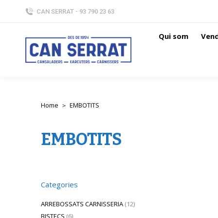
CAN SERRAT - 93 790 23 63
Qui som
Vend
Home
EMBOTITS
You are here:
EMBOTITS
Categories
ARREBOSSATS CARNISSERIA
(12)
BISTECS
(6)