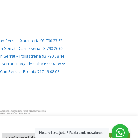
an Serrat - Xarcuteria 93 790 23 63
n Serrat - Carnisseria 93 790 26 62
n Serrat – Pollastreria 93 790 58 44
 Serrat - Plaça de Cuba 623 02 38 99
Can Serrat - Premià 717 19 08 08
Necessites ajuda?
Parla amb nosaltres!
Configuració de cookies
Acceptar-ho tot
Rebutjar-ho tot