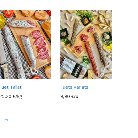
Fuet Tallat
Fuets Variats
25,20 €/kg
9,90 €/u