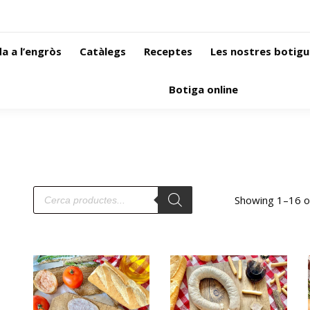
a a l’engròs
Catàlegs
Receptes
Les nostres botigu
Botiga online
Showing 1–16 of