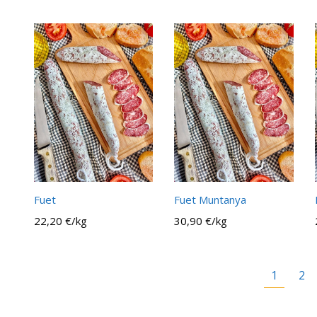
Fuet
Fuet Muntanya
22,20 €/kg
30,90 €/kg
1
2