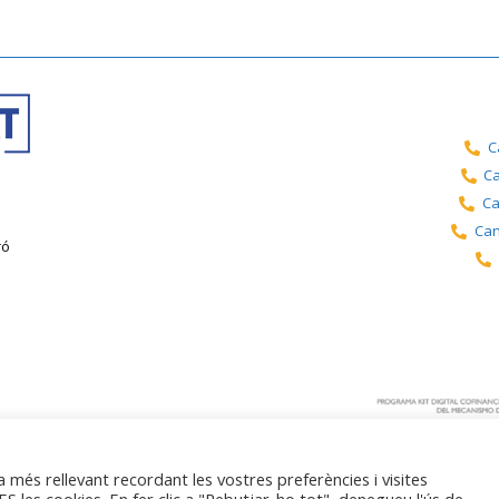
C
Ca
Ca
Can
ró
a més rellevant recordant les vostres preferències i visites