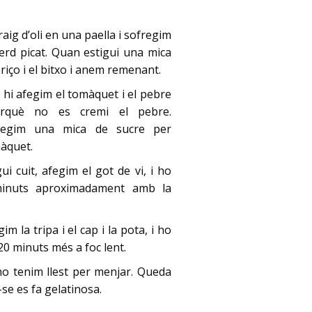
ig d’oli en una paella i sofregim
t verd picat. Quan estigui una mica
xoriço i el bitxo i anem remenant.
 hi afegim el tomàquet i el pebre
rquè no es cremi el pebre.
afegim una mica de sucre per
màquet.
i cuit, afegim el got de vi, i ho
inuts aproximadament amb la
m la tripa i el cap i la pota, i ho
0 minuts més a foc lent.
ho tenim llest per menjar. Queda
-se es fa gelatinosa.