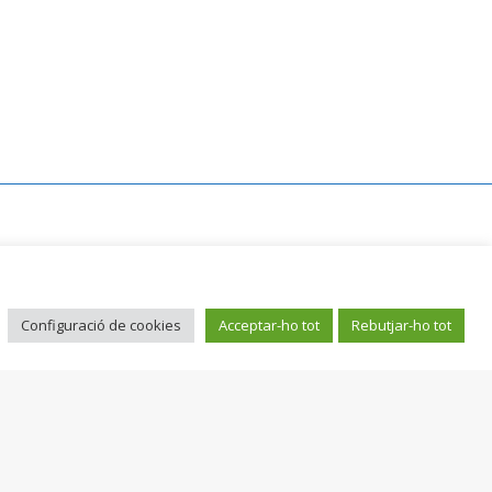
Plaça Gran, 2 bis 08301 Mataró
an Serrat - Boucherie 93 790 26 62
Configuració de cookies
Acceptar-ho tot
Rebutjar-ho tot
an Serrat – Volaillerie 93 790 58 44
 Serrat - Plaça de Cuba 623 02 38 99
Can Serrat - Premià 717 19 08 08