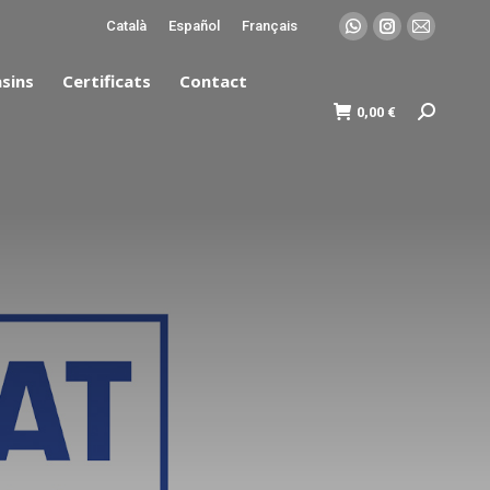
Català
Español
Français
sins
Certificats
Contact
0,00
€