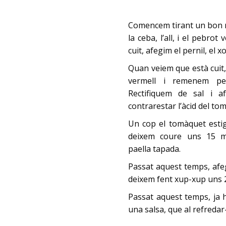
Comencem tirant un bon ra
la ceba, l’all, i el pebro
cuit, afegim el pernil, el 
Quan veiem que està cuit,
vermell i remenem pe
Rectifiquem de sal i 
contrarestar l’àcid del to
Un cop el tomàquet estigu
deixem coure uns 15 m
paella tapada.
Passat aquest temps, afegi
deixem fent xup-xup uns 2
Passat aquest temps, ja 
una salsa, que al refredar