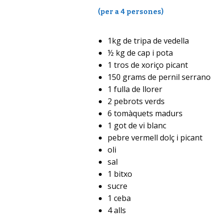
(per a 4 persones)
1kg de tripa de vedella
½ kg de cap i pota
1 tros de xoriço picant
150 grams de pernil serrano
1 fulla de llorer
2 pebrots verds
6 tomàquets madurs
1 got de vi blanc
pebre vermell dolç i picant
oli
sal
1 bitxo
sucre
1 ceba
4 alls