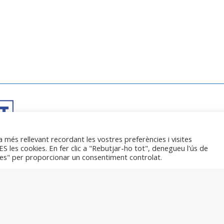
C
a més rellevant recordant les vostres preferències i visites
S les cookies. En fer clic a "Rebutjar-ho tot", denegueu l'ús de
C
etes" per proporcionar un consentiment controlat.
Can
ró