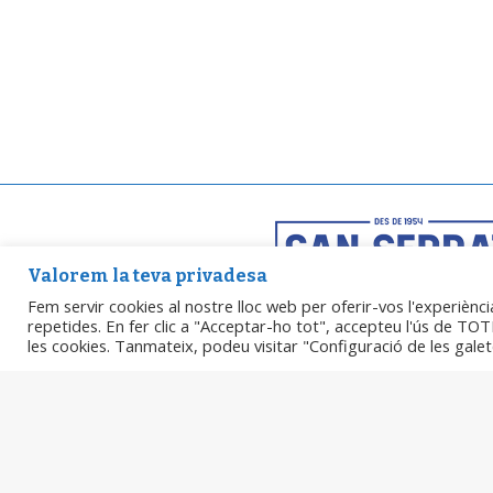
Valorem la teva privadesa
Fem servir cookies al nostre lloc web per oferir-vos l'experiènci
Can Serrat Mataró, S.L.
repetides. En fer clic a "Acceptar-ho tot", accepteu l'ús de TOTE
B66439464
les cookies. Tanmateix, podeu visitar "Configuració de les gal
Plaça Gran, 2 08301 Mata
@can_serrat
acasa@canserrat.com