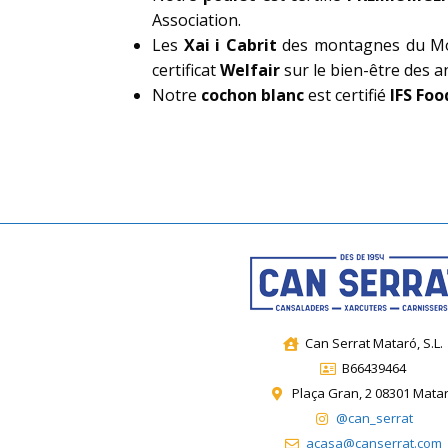
Association.
Les
Xai i Cabrit
des montagnes du Mo
certificat
Welfair
sur le bien-être des 
Notre
cochon blanc
est certifié
IFS Fo
Can Serrat Mataró, S.L.
B66439464
Plaça Gran, 2 08301 Mata
@can_serrat
acasa@canserrat.com