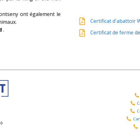
ntseny ont également le
Certificat d'abattoir 
animaux.
od
.
Certificat de ferme d
C
C
Can
ró