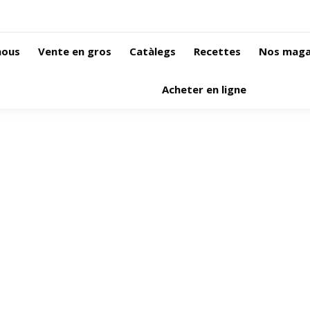
nous
Vente en gros
Catàlegs
Recettes
Nos maga
Acheter en ligne