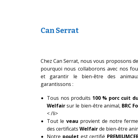
Can Serrat
Chez Can Serrat, nous vous proposons des 
pourquoi nous collaborons avec nos fou
et garantir le bien-être des anima
garantissons :
Tous nos produits
100 % porc cuit d
Welfair
sur le bien-être animal,
BRC Fo
< /li>
Tout le
veau
provient de notre ferm
des certificats
Welfair
de bien-être ani
Notre
poulet
est certifié
PREMIUMCE