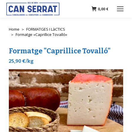
0,00
€
Home
FORMATGES I LàCTICS
You are here:
Formatge «Caprillice Tovalló»
Formatge "Caprillice Tovalló"
25,90 €/kg