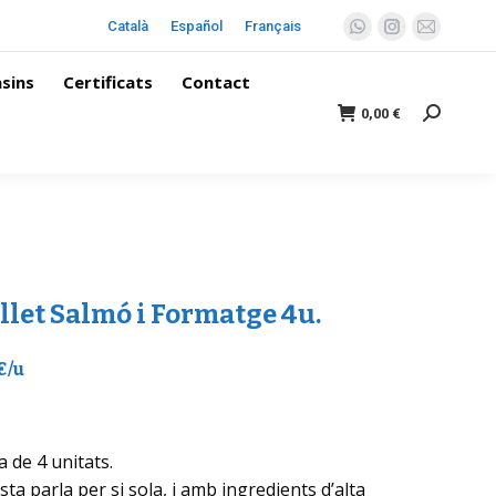
Català
Español
Français
sins
Certificats
Contact
0,00
€
llet Salmó i Formatge 4u.
€/u
a de 4 unitats.
sta parla per si sola, i amb ingredients d’alta