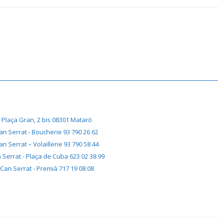
Plaça Gran, 2 bis 08301 Mataró
an Serrat - Boucherie 93 790 26 62
an Serrat – Volaillerie 93 790 58 44
 Serrat - Plaça de Cuba 623 02 38 99
Can Serrat - Premià 717 19 08 08