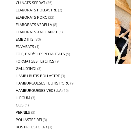
CUINATS SERRAT
(35)
ELABORATS POLLASTRE
(2)
ELABORATS PORC
(22)
ELABORATS VEDELLA
(8)
ELABORATS XAI I CABRIT
(1)
EMBOTITS
(30)
ENVASATS
(1)
FOIE, PATéS I ESPECIALITATS
(9)
FORMATGES I LàCTICS
(9)
GALL D´INDI
(3)
HAMB I BUTIS POLLASTRE
(3)
HAMBURGUESES I BUTIS PORC
(9)
HAMBURGUESES VEDELLA
(16)
LLEGUM
(3)
OUS
(1)
PERNILS
(3)
POLLASTRE REI
(3)
ROSTIR I ESTOFAR
(3)