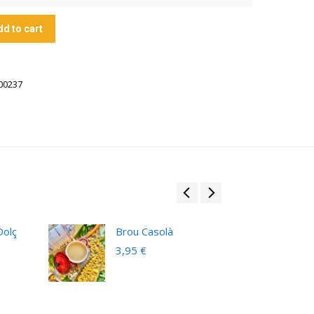
dd to cart
00237
Dolç
Brou Casolà
3,95
€