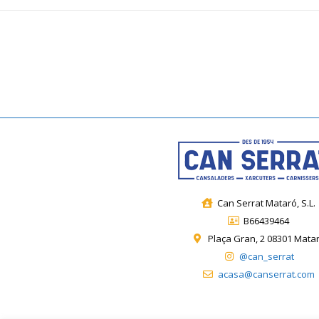
Can Serrat Mataró, S.L.
B66439464
Plaça Gran, 2 08301 Mata
@can_serrat
acasa@canserrat.com