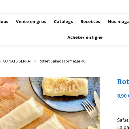
nous
Vente en gros
Catàlegs
Recettes
Nos maga
Acheter en ligne
CUINATS SERRAT
Rotllet Salmó i Formatge 4u.
s ici :
Rot
8,90 
Safat
La pa