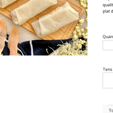
quali
plat 
Quant
Tens 
To