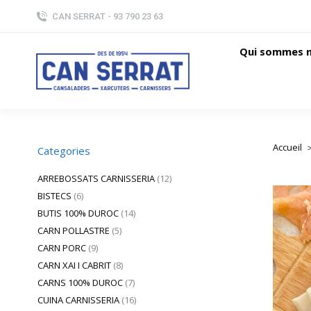
CAN SERRAT - 93 790 23 63
Qui sommes 
Accueil
Vous ête
Categories
ARREBOSSATS CARNISSERIA
(12)
BISTECS
(6)
BUTIS 100% DUROC
(14)
CARN POLLASTRE
(5)
CARN PORC
(9)
CARN XAI I CABRIT
(8)
CARNS 100% DUROC
(7)
CUINA CARNISSERIA
(16)