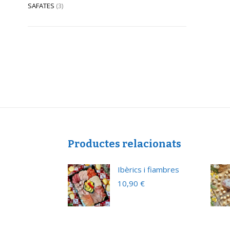
SAFATES
(3)
Productes relacionats
ns Carn Sense
Ibèrics i fiambres
el
10,90
€