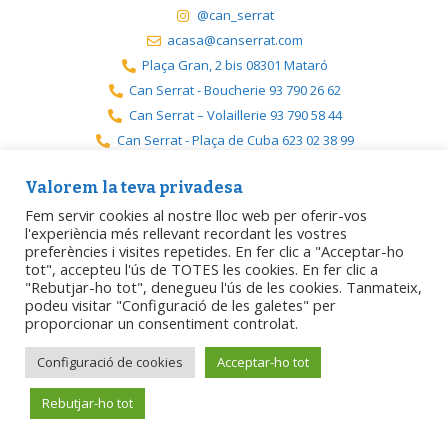
@can_serrat
acasa@canserrat.com
Plaça Gran, 2 bis 08301 Mataró
Can Serrat - Boucherie 93 790 26 62
Can Serrat – Volaillerie 93 790 58 44
Can Serrat - Plaça de Cuba 623 02 38 99
Can Serrat - Premià 717 19 08 08
Valorem la teva privadesa
Fem servir cookies al nostre lloc web per oferir-vos
l'experiència més rellevant recordant les vostres
preferències i visites repetides. En fer clic a "Acceptar-ho
Créée par
Matarogroc / ProjecteDigital
.
tot", accepteu l'ús de TOTES les cookies. En fer clic a
"Rebutjar-ho tot", denegueu l'ús de les cookies. Tanmateix,
podeu visitar "Configuració de les galetes" per
Avertissement légal
Politique de confidentialité
proporcionar un consentiment controlat.
Politique relative aux cookies
Accessibilité
Configuració de cookies
Acceptar-ho tot
Rebutjar-ho tot