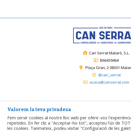
Can Serrat Mataró, S.L.
B66439464
Plaça Gran, 2 08301 Mata
@can_serrat
acasa@canserrat.com
Valorem la teva privadesa
Créée par
Matarogroc / ProjecteDigital
.
Avertissement l
Fem servir cookies al nostre lloc web per oferir-vos l'experiènci
repetides. En fer clic a "Acceptar-ho tot", accepteu l'ús de TOTE
Politique relative aux cookies
les cookies. Tanmateix, podeu visitar "Configuració de les gal