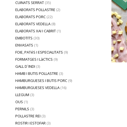
CUINATS SERRAT
(35)
ELABORATS POLLASTRE
(2)
ELABORATS PORC
(22)
ELABORATS VEDELLA
(8)
ELABORATS XAI I CABRIT
(1)
EMBOTITS
(30)
ENVASATS
(1)
FOIE, PATéS I ESPECIALITATS
(9)
FORMATGES I LàCTICS
(9)
GALL D´INDI
(3)
HAMB I BUTIS POLLASTRE
(3)
HAMBURGUESES I BUTIS PORC
(9)
HAMBURGUESES VEDELLA
(16)
LLEGUM
(3)
OUS
(1)
PERNILS
(3)
POLLASTRE REI
(3)
ROSTIR I ESTOFAR
(3)