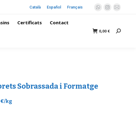
Català
Español
Français
sins
Certificats
Contact
0,00
€
brets Sobrassada i Formatge
 €/kg