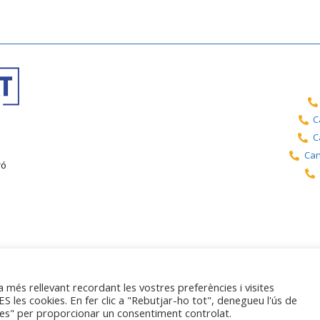
C
C
Can
ró
égal
Politique de confidentialité
a més rellevant recordant les vostres preferències i visites
S les cookies. En fer clic a "Rebutjar-ho tot", denegueu l'ús de
Accessibilité
etes" per proporcionar un consentiment controlat.