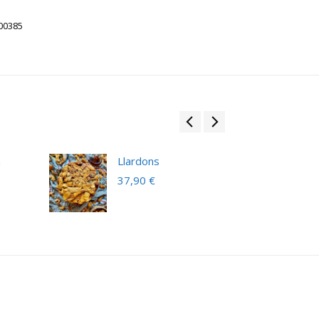
00385
a
Llardons
37,90
€