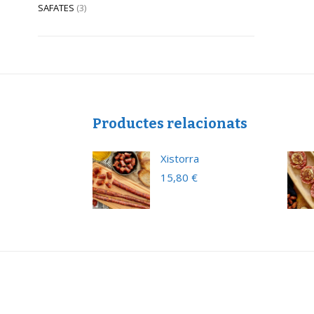
SAFATES
(3)
Productes relacionats
Xistorra
€
15,80
€