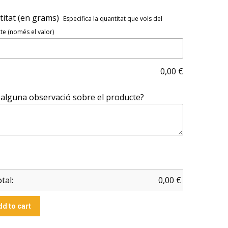
itat (en grams)
Especifica la quantitat que vols del
e (només el valor)
0,00
€
alguna observació sobre el producte?
tal:
0,00
€
dd to cart