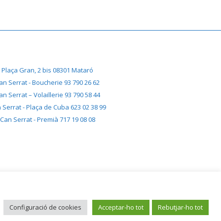
Plaça Gran, 2 bis 08301 Mataró
an Serrat - Boucherie 93 790 26 62
an Serrat – Volaillerie 93 790 58 44
 Serrat - Plaça de Cuba 623 02 38 99
Can Serrat - Premià 717 19 08 08
Configuració de cookies
Acceptar-ho tot
Rebutjar-ho tot