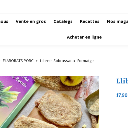
nous
Vente en gros
Catàlegs
Recettes
Nos maga
Acheter en ligne
ELABORATS PORC
Llibrets Sobrassada i Formatge
s ici :
Lli
17,90