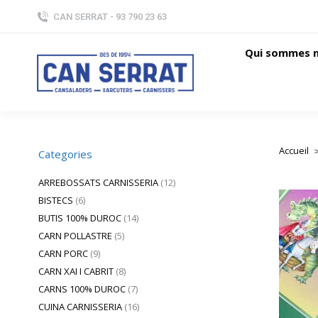
CAN SERRAT - 93 790 23 63
Qui sommes 
Accueil
Vous ête
Categories
ARREBOSSATS CARNISSERIA
(12)
BISTECS
(6)
BUTIS 100% DUROC
(14)
CARN POLLASTRE
(5)
CARN PORC
(9)
CARN XAI I CABRIT
(8)
CARNS 100% DUROC
(7)
CUINA CARNISSERIA
(16)