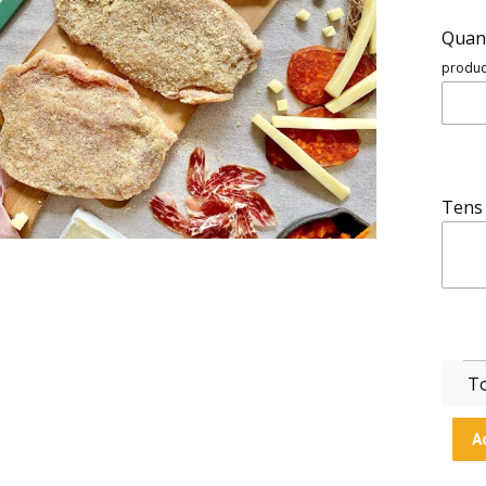
Quant
product
Tens 
To
A