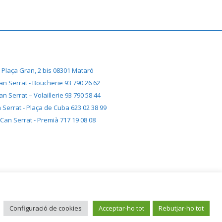
Plaça Gran, 2 bis 08301 Mataró
an Serrat - Boucherie 93 790 26 62
an Serrat – Volaillerie 93 790 58 44
 Serrat - Plaça de Cuba 623 02 38 99
Can Serrat - Premià 717 19 08 08
Configuració de cookies
Acceptar-ho tot
Rebutjar-ho tot