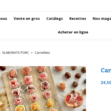
nous
Vente en gros
Catàlegs
Recettes
Nos maga
Acheter en ligne
ELABORATS PORC
Carnellets
s ici :
Car
24,5