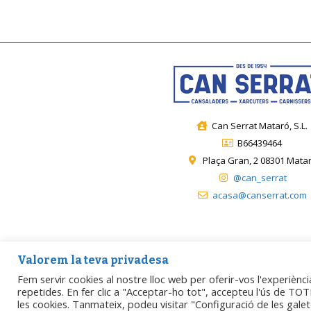
Can Serrat Mataró, S.L.
B66439464
Plaça Gran, 2 08301 Mata
@can_serrat
acasa@canserrat.com
Valorem la teva privadesa
Créée par
Matarogroc / ProjecteDigital
.
Avertissement l
Fem servir cookies al nostre lloc web per oferir-vos l'experiènci
repetides. En fer clic a "Acceptar-ho tot", accepteu l'ús de TOTE
Politique relative aux cookies
les cookies. Tanmateix, podeu visitar "Configuració de les gal