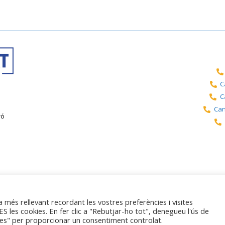
C
C
Can
ró
égal
Politique de confidentialité
a més rellevant recordant les vostres preferències i visites
S les cookies. En fer clic a "Rebutjar-ho tot", denegueu l'ús de
Accessibilité
etes" per proporcionar un consentiment controlat.