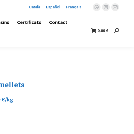
Català
Español
Français
sins
Certificats
Contact
0,00
€
nellets
0 €/kg