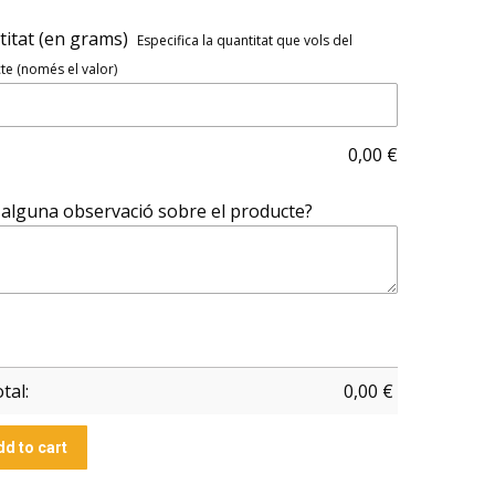
itat (en grams)
Especifica la quantitat que vols del
e (només el valor)
0,00
€
alguna observació sobre el producte?
tal:
0,00
€
dd to cart