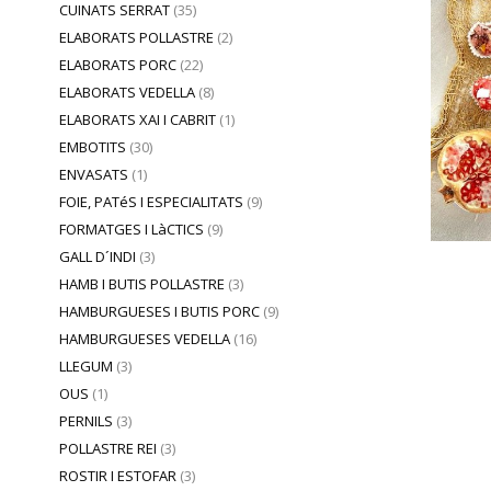
CUINATS SERRAT
(35)
ELABORATS POLLASTRE
(2)
ELABORATS PORC
(22)
ELABORATS VEDELLA
(8)
ELABORATS XAI I CABRIT
(1)
EMBOTITS
(30)
ENVASATS
(1)
FOIE, PATéS I ESPECIALITATS
(9)
FORMATGES I LàCTICS
(9)
GALL D´INDI
(3)
HAMB I BUTIS POLLASTRE
(3)
HAMBURGUESES I BUTIS PORC
(9)
HAMBURGUESES VEDELLA
(16)
LLEGUM
(3)
OUS
(1)
PERNILS
(3)
POLLASTRE REI
(3)
ROSTIR I ESTOFAR
(3)