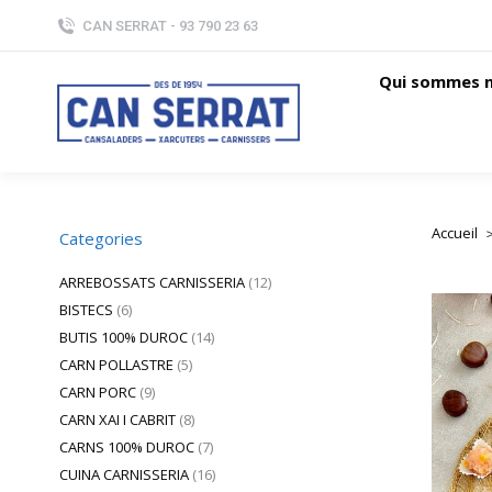
CAN SERRAT - 93 790 23 63
Qui sommes 
Accueil
Vous ête
Categories
ARREBOSSATS CARNISSERIA
(12)
BISTECS
(6)
BUTIS 100% DUROC
(14)
CARN POLLASTRE
(5)
CARN PORC
(9)
CARN XAI I CABRIT
(8)
CARNS 100% DUROC
(7)
CUINA CARNISSERIA
(16)