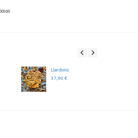
00500
Llardons
37,90
€