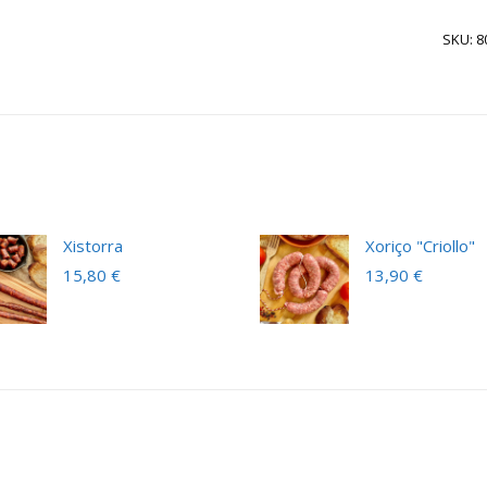
SKU: 8
Xistorra
Xoriço "Criollo"
15,80
€
13,90
€