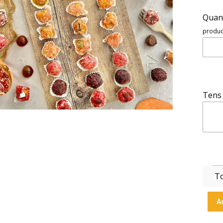
Quant
product
Tens 
To
A