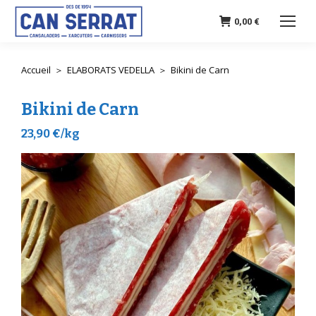
0,00
€
Accueil
ELABORATS VEDELLA
Bikini de Carn
Vous êtes ici :
Bikini de Carn
23,90 €/kg