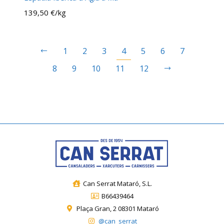
139,50 €/kg
1
2
3
4
5
6
7
8
9
10
11
12
Can Serrat Mataró, S.L.
B66439464
Plaça Gran, 2 08301 Mataró
@can_serrat