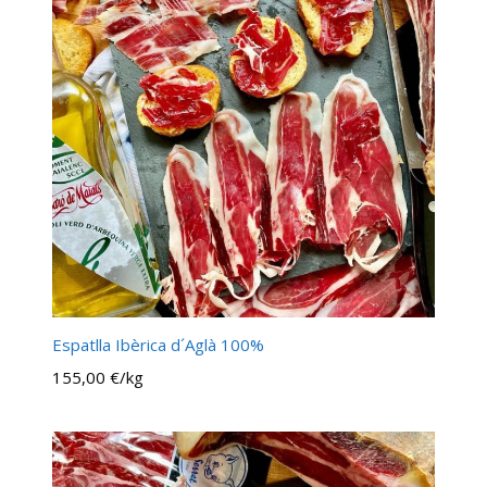
Espatlla Ibèrica d´Aglà 100%
155,00 €/kg