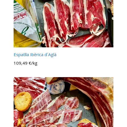
Espatlla Ibèrica d´Aglà
109,49 €/kg