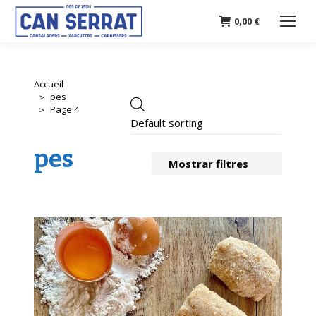
0,00
€
Accueil
Vous êtes
pes
ici :
Page 4
pes
Mostrar filtres