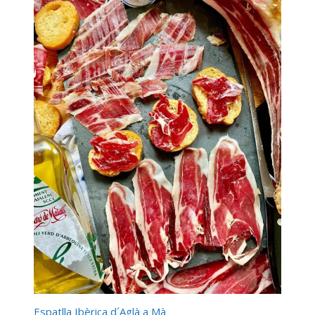
Espatlla Ibèrica d´Aglà a Mà