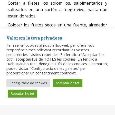
Cortar a filetes los solomillos, salpimentarlos y
saltearlos en una sartén a fuego vivo, hasta que
estén dorados.
Colocar los frutos secos en una fuente, alrededor
poner los filetes y la salsa.
Valorem la teva privadesa
Fem servir cookies al nostre lloc web per oferir-vos
l'experiència més rellevant recordant les vostres
preferències i visites repetides. En fer clic a "Acceptar-ho
tot", accepteu l'ús de TOTES les cookies. En fer clic a
"Rebutjar-ho tot", denegueu l'ús de les cookies. Tanmateix,
podeu visitar "Configuració de les galetes" per
proporcionar un consentiment controlat.
Configuració de cookies
Acceptar-ho tot
Rebutjar-ho tot
Can Serrat Mataró, S.L.
B66439464