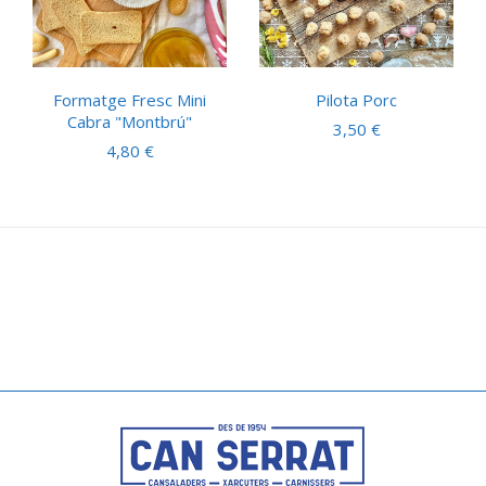
Formatge Fresc Mini
Pilota Porc
Cabra "Montbrú"
3,50
€
4,80
€