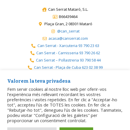
Can Serrat Mataró, S.L.
B66439464
Plaça Gran, 2 08301 Mataró
@can_serrat
acasa@canserrat.com
Can Serrat - Xarcuteria 93 790 23 63
Can Serrat - Carnisseria 93 790 26 62
Can Serrat – Pollastreria 93 790 58 44
Can Serrat - Plaça de Cuba 623 02 38 99
Can Serrat - Premià 717 19 08 08
Valorem la teva privadesa
Fem servir cookies al nostre lloc web per oferir-vos
l'experiència més rellevant recordant les vostres
preferències i visites repetides. En fer clic a "Acceptar-ho
Avís legal
Política de privacitat
Política de cookies
tot", accepteu l'ús de TOTES les cookies. En fer clic a
"Rebutjar-ho tot", denegueu l'ús de les cookies. Tanmateix,
podeu visitar "Configuració de les galetes" per
Accessibilitat
proporcionar un consentiment controlat.
Dissenyat per
Matarogroc / ProjecteDigital
.