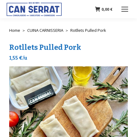
0,00
€
Home
CUINA CARNISSERIA
Rotllets Pulled Pork
You are here:
Rotllets Pulled Pork
1,55 €/u