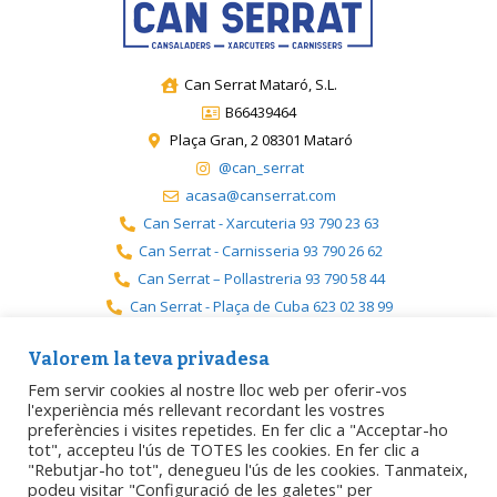
Can Serrat Mataró, S.L.
B66439464
Plaça Gran, 2 08301 Mataró
@can_serrat
acasa@canserrat.com
Can Serrat - Xarcuteria 93 790 23 63
Can Serrat - Carnisseria 93 790 26 62
Can Serrat – Pollastreria 93 790 58 44
Can Serrat - Plaça de Cuba 623 02 38 99
Can Serrat - Premià 717 19 08 08
Valorem la teva privadesa
Fem servir cookies al nostre lloc web per oferir-vos
l'experiència més rellevant recordant les vostres
preferències i visites repetides. En fer clic a "Acceptar-ho
Avís legal
Política de privacitat
Política de cookies
tot", accepteu l'ús de TOTES les cookies. En fer clic a
"Rebutjar-ho tot", denegueu l'ús de les cookies. Tanmateix,
podeu visitar "Configuració de les galetes" per
Accessibilitat