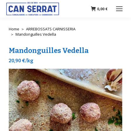
0,00
€
Home
ARREBOSSATS CARNISSERIA
You are here:
Mandonguilles Vedella
Mandonguilles Vedella
20,90 €/kg