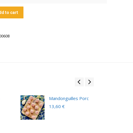
dd to cart
00608
G
Mandonguilles Porc
13,60
€