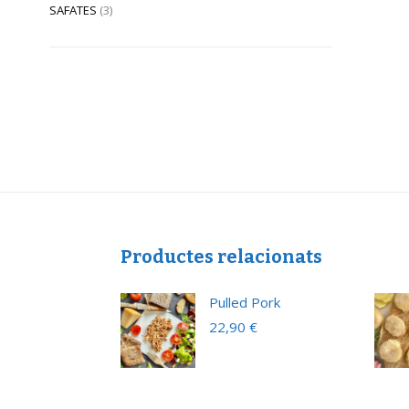
SAFATES
(3)
Productes relacionats
era
Pulled Pork
€
22,90
€