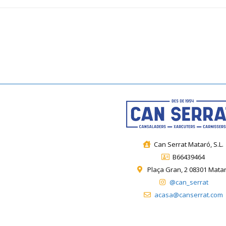
Can Serrat Mataró, S.L.
B66439464
Plaça Gran, 2 08301 Mata
@can_serrat
acasa@canserrat.com