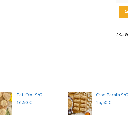
A
SKU: 8
Pat. Olot S/G
Croq Bacallà S/
16,50
€
15,50
€