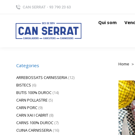
CAN SERRAT - 93 790 23 63
Qui som
Vend
Home
You are
Categories
ARREBOSSATS CARNISSERIA
(12)
BISTECS
(6)
BUTIS 100% DUROC
(14)
CARN POLLASTRE
(5)
CARN PORC
(9)
CARN XAI I CABRIT
(8)
CARNS 100% DUROC
(7)
CUINA CARNISSERIA
(16)