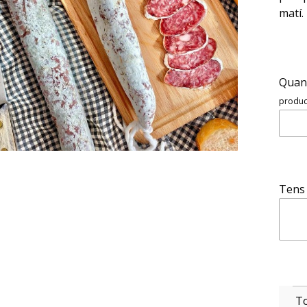
matí.
Quant
product
Tens 
To