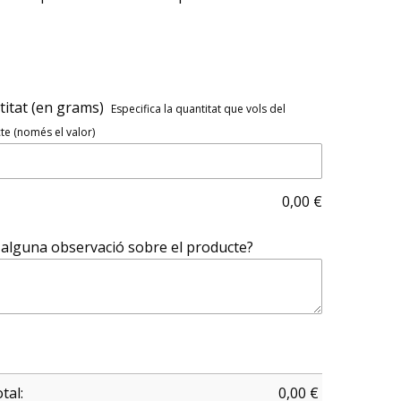
itat (en grams)
Especifica la quantitat que vols del
e (només el valor)
0,00
€
alguna observació sobre el producte?
tal:
0,00
€