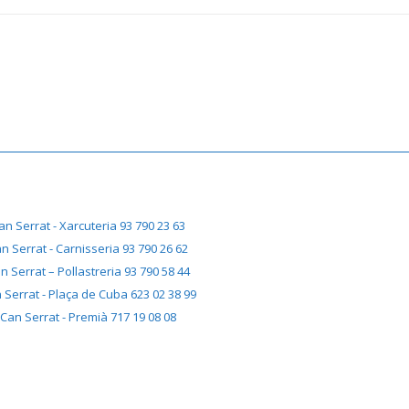
an Serrat - Xarcuteria 93 790 23 63
n Serrat - Carnisseria 93 790 26 62
n Serrat – Pollastreria 93 790 58 44
 Serrat - Plaça de Cuba 623 02 38 99
Can Serrat - Premià 717 19 08 08