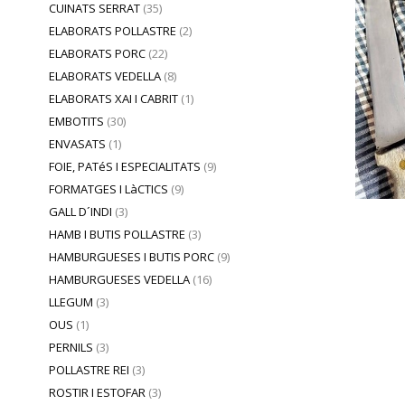
CUINATS SERRAT
(35)
ELABORATS POLLASTRE
(2)
ELABORATS PORC
(22)
ELABORATS VEDELLA
(8)
ELABORATS XAI I CABRIT
(1)
EMBOTITS
(30)
ENVASATS
(1)
FOIE, PATéS I ESPECIALITATS
(9)
FORMATGES I LàCTICS
(9)
GALL D´INDI
(3)
HAMB I BUTIS POLLASTRE
(3)
HAMBURGUESES I BUTIS PORC
(9)
HAMBURGUESES VEDELLA
(16)
LLEGUM
(3)
OUS
(1)
PERNILS
(3)
POLLASTRE REI
(3)
ROSTIR I ESTOFAR
(3)