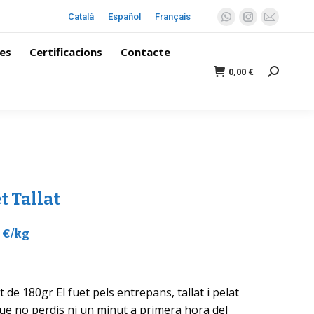
Català
Español
Français
es
Certificacions
Contacte
0,00
€
t Tallat
0 €/kg
t de 180gr El fuet pels entrepans, tallat i pelat
ue no perdis ni un minut a primera hora del