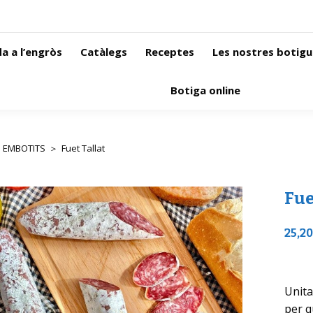
a a l’engròs
Catàlegs
Receptes
Les nostres botigu
Botiga online
EMBOTITS
Fuet Tallat
 here:
Fue
25,2
Unita
per q