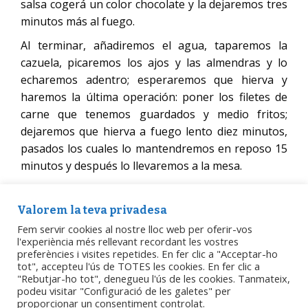
salsa cogerá un color chocolate y la dejaremos tres
minutos más al fuego.
Al terminar, añadiremos el agua, taparemos la
cazuela, picaremos los ajos y las almendras y lo
echaremos adentro; esperaremos que hierva y
haremos la última operación: poner los filetes de
carne que tenemos guardados y medio fritos;
dejaremos que hierva a fuego lento diez minutos,
pasados los cuales lo mantendremos en reposo 15
minutos y después lo llevaremos a la mesa.
Valorem la teva privadesa
Recomendación
: una vez la cebolla esté casi cocida
Fem servir cookies al nostre lloc web per oferir-vos
y le añadamos el azúcar se volverá una bola,
l'experiència més rellevant recordant les vostres
entonces bajaremos la intensidad del fuego y
preferències i visites repetides. En fer clic a "Acceptar-ho
removeremos. Cuando echemos el vinagre,
tot", accepteu l'ús de TOTES les cookies. En fer clic a
"Rebutjar-ho tot", denegueu l'ús de les cookies. Tanmateix,
despacio, esta bola se deshará. Esta salsa tiene que
podeu visitar "Configuració de les galetes" per
quedar de un color marrón fuerte.
proporcionar un consentiment controlat.