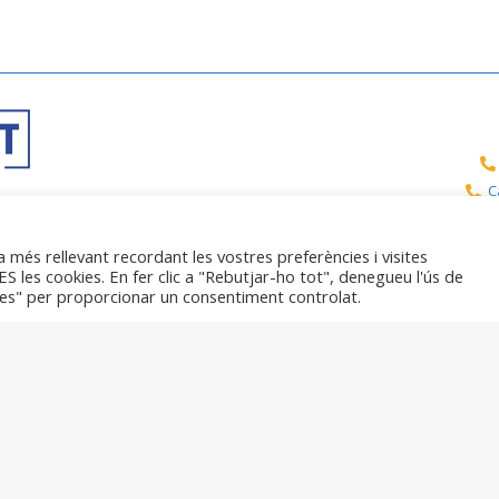
C
Can
a més rellevant recordant les vostres preferències i visites
ró
S les cookies. En fer clic a "Rebutjar-ho tot", denegueu l'ús de
etes" per proporcionar un consentiment controlat.