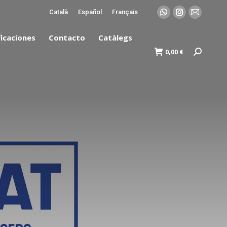
Català
Español
Français
ficaciones
Contacto
Catàlegs
0,00
€