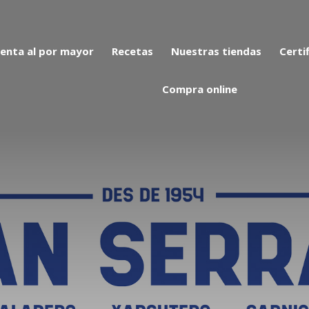
enta al por mayor
Recetas
Nuestras tiendas
Certi
Compra online