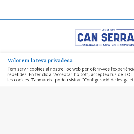
Can Serrat Mataró, S.L.
Valorem la teva privadesa
B66439464
Fem servir cookies al nostre lloc web per oferir-vos l'experiènci
Plaça Gran, 2 08301 Mata
repetides. En fer clic a "Acceptar-ho tot", accepteu l'ús de TOTE
@can_serrat
les cookies. Tanmateix, podeu visitar "Configuració de les gal
acasa@canserrat.com
Aviso legal
Política de privacidad
Política de cookies
Accesibilidad