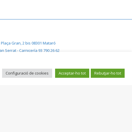
Plaça Gran, 2 bis 08301 Mataró
an Serrat - Carnicería 93 790 26 62
Can Serrat – Pollería 93 790 58 44
 Serrat - Plaça de Cuba 623 02 38 99
Can Serrat - Premià 717 19 08 08
Configuració de cookies
Acceptar-ho tot
Rebutjar-ho tot