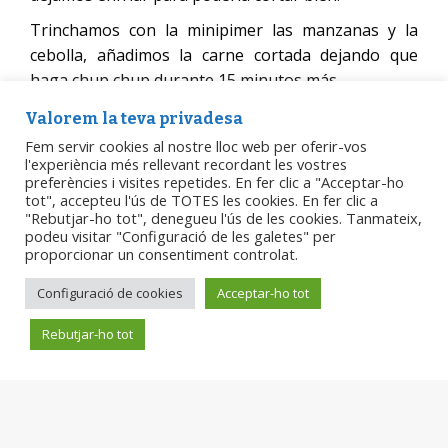
Trinchamos con la minipimer las manzanas y la
cebolla, añadimos la carne cortada dejando que
haga chup chup durante 15 minutos más.
Valorem la teva privadesa
Fem servir cookies al nostre lloc web per oferir-vos
l'experiència més rellevant recordant les vostres
preferències i visites repetides. En fer clic a "Acceptar-ho
tot", accepteu l'ús de TOTES les cookies. En fer clic a
"Rebutjar-ho tot", denegueu l'ús de les cookies. Tanmateix,
podeu visitar "Configuració de les galetes" per
proporcionar un consentiment controlat.
Configuració de cookies
Acceptar-ho tot
Rebutjar-ho tot
Can Serrat Mataró, S.L.
B66439464
Plaça Gran, 2 08301 Mataró