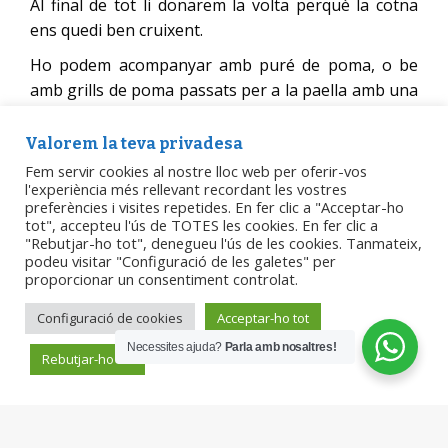
Al final de tot li donarem la volta perquè la cotna
ens quedi ben cruixent.
Ho podem acompanyar amb puré de poma, o be
amb grills de poma passats per a la paella amb una
mica de mantega.
Valorem la teva privadesa
Fem servir cookies al nostre lloc web per oferir-vos
l'experiència més rellevant recordant les vostres
preferències i visites repetides. En fer clic a "Acceptar-ho
tot", accepteu l'ús de TOTES les cookies. En fer clic a
"Rebutjar-ho tot", denegueu l'ús de les cookies. Tanmateix,
podeu visitar "Configuració de les galetes" per
proporcionar un consentiment controlat.
Configuració de cookies
Acceptar-ho tot
Necessites ajuda?
Parla amb nosaltres!
Rebutjar-ho tot
Can Serrat Mataró, S.L.
B66439464