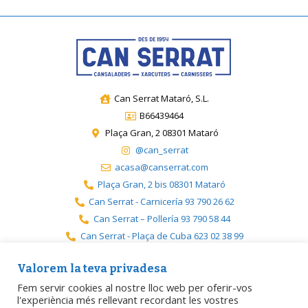
Can Serrat Mataró, S.L.
B66439464
Plaça Gran, 2 08301 Mataró
@can_serrat
acasa@canserrat.com
Plaça Gran, 2 bis 08301 Mataró
Can Serrat - Carnicería 93 790 26 62
Can Serrat – Pollería 93 790 58 44
Can Serrat - Plaça de Cuba 623 02 38 99
Can Serrat - Premià 717 19 08 08
Valorem la teva privadesa
Fem servir cookies al nostre lloc web per oferir-vos
l'experiència més rellevant recordant les vostres