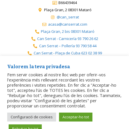
B66439464
Plaça Gran, 2 08301 Mataró
@can_serrat
acasa@canserrat.com
Plaça Gran, 2 bis 08301 Mataró
Can Serrat - Carnicería 93 790 26 62
Can Serrat – Pollería 93 790 58 44
Can Serrat - Plaça de Cuba 623 02 38 99
Can Serrat - Premià 717 19 08 08
Valorem la teva privadesa
Fem servir cookies al nostre lloc web per oferir-vos
l'experiència més rellevant recordant les vostres
preferències i visites repetides. En fer clic a "Acceptar-ho
Aviso legal
Política de privacidad
Política de cookies
tot", accepteu l'ús de TOTES les cookies. En fer clic a
"Rebutjar-ho tot", denegueu l'ús de les cookies. Tanmateix,
podeu visitar "Configuració de les galetes" per
Accesibilidad
proporcionar un consentiment controlat.
Configuració de cookies
Acceptar-ho tot
Diseñado por
Matarogroc / ProjecteDigital
.
Rebutjar-ho tot