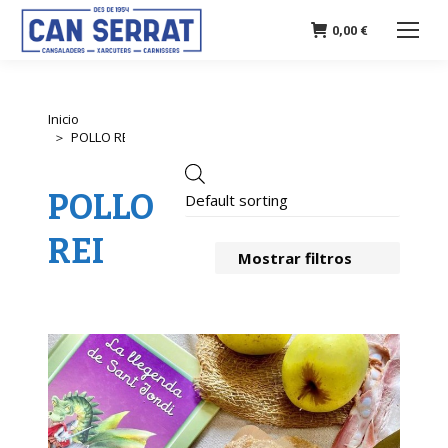
0,00
€
Inicio
Estás
POLLO REI
aquí:
POLLO
REI
Mostrar filtros