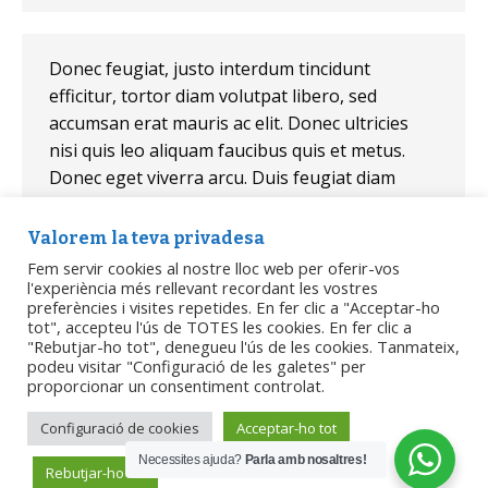
Donec feugiat, justo interdum tincidunt
efficitur, tortor diam volutpat libero, sed
accumsan erat mauris ac elit. Donec ultricies
nisi quis leo aliquam faucibus quis et metus.
Donec eget viverra arcu. Duis feugiat diam
dolor.
Valorem la teva privadesa
Fem servir cookies al nostre lloc web per oferir-vos
John Anderson – Seven & Co
l'experiència més rellevant recordant les vostres
preferències i visites repetides. En fer clic a "Acceptar-ho
tot", accepteu l'ús de TOTES les cookies. En fer clic a
"Rebutjar-ho tot", denegueu l'ús de les cookies. Tanmateix,
podeu visitar "Configuració de les galetes" per
proporcionar un consentiment controlat.
Configuració de cookies
Acceptar-ho tot
Necessites ajuda?
Parla amb nosaltres!
Rebutjar-ho tot